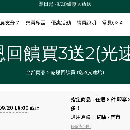
歡迎來到綠澯科技
歡迎來到綠澯科技
農友分享
會員專區
優惠活動
購買說明
常見Q&A
恩回饋買3送2(光速
全部商品
>
感恩回饋買3送2(光速培)
指定商品：任選 3 件 即享 
09/20 16:00
截止
多！
適用通路：
網店
/
門市
條款與細則