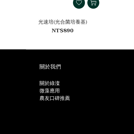
光速培(光合菌培養基)
NT$890
關於我們
關於綠澯
微藻應用
農友口碑推薦