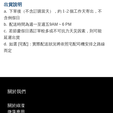
出貨說明
1-2
a.
下單後（不含訂購當天），約
個工作天寄出，不
含例假日
b.
配送時間為週一至週五
9AM ~ 6 PM
c.
若節慶假日遇訂單較多或不可抗力天災因素，則可能
延遲出貨
d.
如選
[
宅配
]
：實際配送狀況將依照宅配司機安排之路線
而定
關於我們
關於綠澯
微藻應用