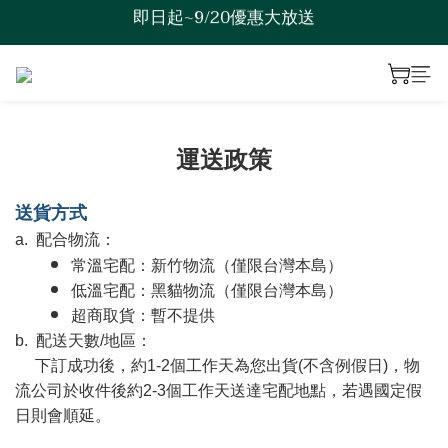
即日起~9/20優惠大放送
歡迎來到綠澯科技
歡迎來到綠澯科技
運送政策
送貨方式
a.
配合物流：
常溫宅配：新竹物流（僅限台灣本島）
低溫宅配：黑貓物流（僅限台灣本島）
超商取貨：暫不提供
b.
配送天數
/
地區：
下訂成功後，約
1-2
個工作天為您出貨
(
不含例假日
)
，物
流公司於收件後約
2-3
個工作天送達宅配地點，若遇國定假
日則會順延。