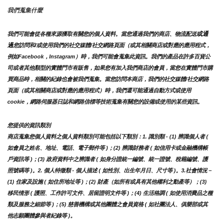
我們蒐集什麼
或通
我們可能會從各種來源獲取有關您的個人資料。當您通過我們的商店、物流配送
過
您訪問和/或使用我們的社交媒體/社交網路頁面（或其相關商店或對應的應用程式，
例如Facebook，Instagram）時，我們可能會蒐集此資訊。我們的產品在許多百貨公
司或者其他類型的實體門市有販售，如果您有加入我們商店的會員，當您在實體門市購
買商品時，相關的紀錄也會被我們蒐集。
當您訪問本商店，我們的社交媒體/社交網路
頁面（或其相關商店或對應的應用程式）時，我們還可能通過自動方式或使用
cookie，網路伺服器日誌和網路信標等技術蒐集有關您的設備或使用的某些資訊。
您提供的資訊類別
商店蒐集您個人資料之個人資料類別可能包括以下類別：1. 識別類 - (1) 辨識個人者 ( 
如會員之姓名、地址、電話、電子郵件等 )；(2) 辨識財務者 ( 如信用卡或金融機構帳
戶資訊等 )；(3) 政府資料中之辨識者 ( 如身分證統一編號、統一證號、稅籍編號、護
照號碼等 )。2. 個人特徵類 - 個人描述 ( 如性別、出生年月日、尺寸等 )。3.社會情況 – 
(1) 住家及設施 ( 如住所地址等 )；(2) 財產（如所有或具有其他權利之動產等）；(3) 
移民情形 ( 護照、工作許可文件、居留證明文件等 )；(4) 生活格調 ( 如使用消費品之種
類及服務之細節等 )；(5) 慈善機構或其他團體之會員資格 ( 如社團法人、俱樂部或其
他志願團體參與者紀錄等 )。