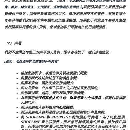
戶」以及交易監控和風險管理。 
 [注意：添加您與之共用此資訊的任何其他供應
我們將與第三方服務提供者
商。例如，銷售管道、支付閘道、運輸和履行應用程式]
簽署保密協定，以管理數據處理的目的、處理期限和雙方的責任，並將要求合
作夥伴根據我們的要求和本隱私政策處理數據。如果您不同意合作夥伴蒐集提
供相關服務所需的個人資料，您或您的客戶可能無法使用相關服務。
（2） 共用
我們不會與任何第三方共享個人資料，除非存在以下一種或多種情況：
[注意： 包括適用於您業務的所有內容]
根據您的要求，或經您事先明確授權或同意;
與履行我們在法律法規下的義務有關;
與國家安全、國防安全直接相關的;
與公共安全、公共衛生和重大公共利益直接相關的;
與刑事偵查、起訴、審判和執行直接相關;
為維護您
或任何其他人的生命、財產等重大合法權益
，但難以取得該
人的同意;
所涉及的個人資料由您
向公眾揭露
;
所涉及的個人資料是從合法和公開揭露的資訊中蒐集的。
與 SHOPLINE 和 SHOPLINE 的附屬公司共用：為了向您提供 
SHOPLINE 產品和服務，提出您可能感興趣的推薦，解決帳戶問
題，保護我們的附屬公司或其他使用者或公眾的人身和財產安全，您