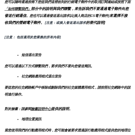
您可以隨時通過按兩下您從我們這裡收到的行銷電子郵件中的取消訂閱連結或按照下面
部分中的說明與我們聯繫，來告訴我們不要通過電子郵件向您
「如何聯繫我們」
發送行銷通信
來選擇不接
。您也可以通過發送退出請求以{插入商店的CS電子郵件]
收我們的營銷電子郵件
的替代說明]
。
 [注意：或插入發送退出請求
[注意： 包括適用於您業務的所有內容]
短信退出宣告
您可以通過以下方式聯繫我們，要求我們不要向您發送簡訊。
社交網路應用程式退出宣告
要從您的社交網路帳戶中移除或刪除我們的社交媒體應用程式，請按照社交網路中的說
明進行操作。
提供的說明
對於臉書：請參閱
臉書説明中心
。
地理位置資訊
當您使用我們的行動應用程式時，您可能會被要求透過該行動應用程式提供您的地理位