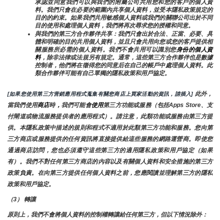
承認並同意我們可以與我們的附屬公司共用您和您的客戶的個人資
料。我們只會在必要的範圍內共享個人資料，並受本隱私政策規定的
目的的約束。如果我們共用敏感個人資料或我們的關聯公司出於不同
目的使用和處理個人資料，我們將再次尋求您的授權和同意。
與我們的第三方合作夥伴共享：我們只會出於合法、正當、必要、具
體和明確的目的共用個人資料，並且只會共用向您或您的客戶提供相
關服務所必需的個人資料。我們不會共用可以識別您
身份的個人資
料
，除非法律或法規另有規定。通常，這些第三方合作夥伴也是數據
控制者，他們將在徵得您的同意后在自己的帳戶中處理個人資料。此
類合作夥伴可能有自己單獨的隱私政策和用戶協定。
 此外，
[如果您使用第三方营銷應用程式蒐集有關您商店上買家活動的資訊，請插入]
當我們使用
商店
時
，
我們可能會
使用
第三方功能或服務（包括Apps Store、支
付閘道或物流服務提供者的應用程式）。請注意，此類功能或服務由第三方提
供。本隱私政策中描述的規則和程式不適用於此類第三方功能和服務。您向第
三方商店或服務提供的任何資訊將直接提供給這些服務的網路運營商。即使您
通過商店訪問，您也必須遵守這些第三方的適用隱私政策和用戶協定（如果
有）。我們不對任何第三方商店的內容以及有關個人資料和安全措施的第三方
政策負責。在向第三方提供任何個人資料之前，您應閱讀並理解第三方的隱私
政策和用戶協定。
（3） 轉讓
原則上，我們不會將個人資料的控制權轉讓給任何第三方，但以下情況除外：