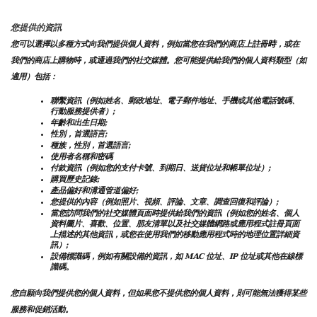
您提供的資訊
時
您可以選擇以多種方式向我們提供個人資料，例如當您在我們的商店上註冊
，或在
我們的商店上購物時，或通過我們的社交媒體。您可能提供給我們的個人資料類型（如
適用）包括：
聯繫資訊（例如姓名、郵政地址、電子郵件地址、手機或其他電話號碼、
行動服務提供者）;
年齡和出生日期;
性別，首選語言;
種族，性別，首選語言;
使用者名稱和密碼
付款資訊（例如您的支付卡號、到期日、送貨位址和帳單位址）;
購買歷史記錄;
產品偏好和溝通管道偏好;
您提供的內容（例如照片、視頻、評論、文章、調查回復和評論）;
當您訪問我們的社交媒體頁面時提供給我們的資訊（例如您的姓名、個人
資料圖片、喜歡、位置、朋友清單以及社交媒體網路或應用程式註冊頁面
上描述的其他資訊，或您在使用我們的移動應用程式時的地理位置詳細資
訊）;
設備標識碼，例如有關設備的資訊，如 MAC 位址、IP 位址或其他在線標
識碼。
您自願向我們提供您的個人資料，但如果您不提供您的個人資料，則可能無法獲得某些
服務和促銷活動。