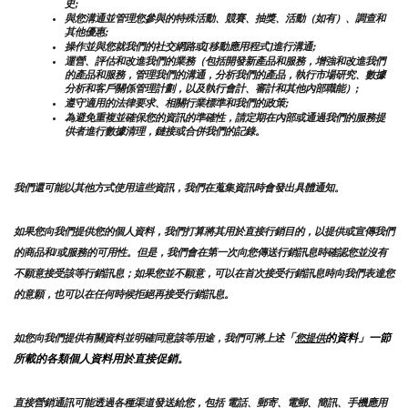
史;
與您溝通並管理您參與的特殊活動、競賽、抽獎、活動（如有）、調查和
其他優惠;
操作並與您就我們的社交網路或[移動應用程式]進行溝通;
運營、評估和改進我們的業務（包括開發新產品和服務，增強和改進我們
的產品和服務，管理我們的溝通，分析我們的產品，執行市場研究、數據
分析和客戶關係管理計劃，以及執行會計、審計和其他內部職能）;
遵守適用的法律要求、相關行業標準和我們的政策;
為避免重複並確保您的資訊的準確性，請定期在內部或通過我們的服務提
供者進行數據清理，鏈接或合併我們的記錄。
我們還可能以其他方式使用這些資訊，我們在蒐集資訊時會發出具體通知。
如果您向我們提供您的個人資料，我們打算將其用於直接行銷目的，以提供或宣傳我們
的商品和/或服務的可用性。但是，我們會在第一次向您傳送行銷訊息時確認您並沒有
不願意接受該等行銷訊息；如果您並不願意，可以在首次接受行銷訊息時向我們表達您
的意願，也可以在任何時候拒絕再接受行銷訊息。
「
的資料」一節
如您向我們提供有關資料並明確同意該等用途，我們可將上述
您提供
所載的各類個人資料用於直接促銷。
直接營銷通訊可能透過各種渠道發送給您，包括 電話、郵寄、電郵、簡訊、手機應用