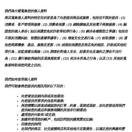
我們為什麼蒐集您的個人資料
商店蒐集個人資料的特定目的皆是為了向您提供商品或服務，包括但不限於提供：(1) 
消費者、客戶管理與服務；(2) 消費者保護；(3) 網路購物及其他電子商務服務；(4) 驗
證您的個人身份 ( 如以保護您免於詐欺等犯罪行為 )；(5) 解決各種類型之爭議 ( 包括但
不限於消費糾紛、智慧財產權爭議等 )； (6) 增進安全交易行為；(7) 收取債務； (8) 通
知您商業機會、產品、服務及更新；(9) 偵測並保護您及商店免於錯誤、詐欺或其他犯
罪行為，並監測遵法風險；(10) 調查針對個人安全、財產安全及違約之潛在不法行
為；(11) 履行條款與細則及退換貨政策；(12) 依法令所為之行為；以及 (13) 其他於蒐
集當時取得您同意之目的。
我們如何使用個人資料
我們可能會將您提供的資訊用於以下目的：
向您發送促銷內容或其他通信;
向您提供所要求的信息和服務;
與您聯繫以跟進或確認您的訂單，約會，退貨或退款，並向您發送與我們
提供給您的產品和服務相關的其他非行銷通信;
處理您的付款和/或交易;
創建和管理您的帳戶，包括訪問您的購買歷史記錄;
回復您的詢問;
在我們的商店、社交媒體商店和其他地方定製廣告，以滿足您的興趣和歷