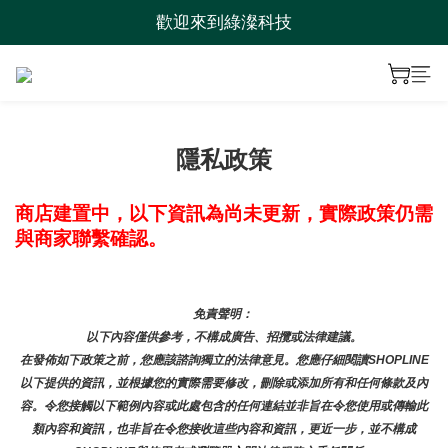
歡迎來到綠澯科技
歡迎來到綠澯科技
即日起~9/20優惠大放送
歡迎來到綠澯科技
隱私政策
商店建置中，以下資訊為尚未更新，實際政策仍需
與商家聯繫確認。
免責聲明： 
以下內容僅供參考，不構成廣告、招攬或法律建議。
在發佈如下政策之前，您應該諮詢獨立的法律意見。您應仔細閱讀SHOPLINE
以下提供的資訊，並根據您的實際需要修改，刪除或添加所有和任何條款及內
容。令您接觸以下範例內容或此處包含的任何連結並非旨在令您使用或傳輸此
類內容和資訊，也非旨在令您接收這些內容和資訊，更近一步，並不構成