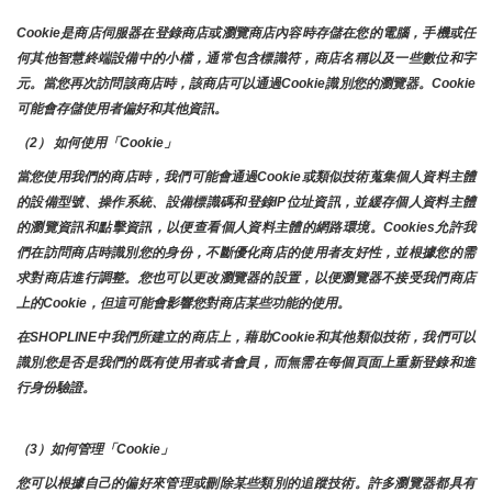
Cookie是商店伺服器在登錄商店或瀏覽商店內容時存儲在您的電腦，手機或任
何其他智慧終端設備中的小檔，通常包含標識符，商店名稱以及一些數位和字
元。當您再次訪問該商店時，該商店可以通過Cookie識別您的瀏覽器。Cookie 
可能會存儲使用者偏好和其他資訊。
（2） 如何使用「Cookie」
當您使用我們的商店時，我們可能會通過Cookie或類似技術蒐集個人資料主體
的設備型號、操作系統、設備標識碼和登錄IP位址資訊，並緩存個人資料主體
的瀏覽資訊和點擊資訊，以便查看個人資料主體的網路環境。Cookies允許我
們在訪問商店時識別您的身份，不斷優化商店的使用者友好性，並根據您的需
求對商店進行調整。您也可以更改瀏覽器的設置，以便瀏覽器不接受我們商店
上的Cookie，但這可能會影響您對商店某些功能的使用。
在SHOPLINE中我們所建立的商店上，藉助Cookie和其他類似技術，我們可以
識別您是否是我們的既有使用者或者會員，而無需在每個頁面上重新登錄和進
行身份驗證。
（3）如何管理「Cookie」
您可以根據自己的偏好來管理或刪除某些類別的追蹤技術。許多瀏覽器都具有