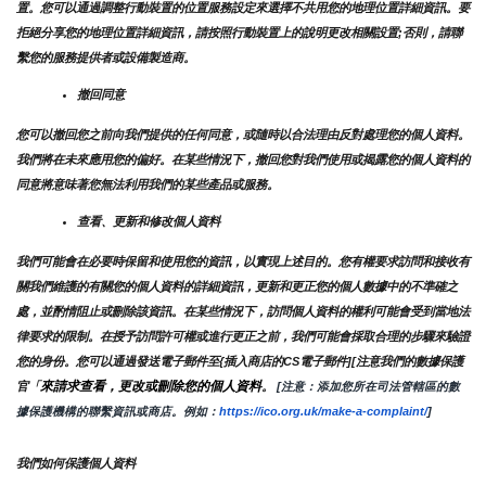
置。您可以通過調整行動裝置的位置服務設定來選擇不共用您的地理位置詳細資訊。要
拒絕分享您的地理位置詳細資訊，請按照行動裝置上的說明更改相關設置;否則，請聯
繫您的服務提供者或設備製造商。
撤回同意
您可以撤回您之前向我們提供的任何同意，或隨時以合法理由反對處理您的個人資料。
我們將在未來應用您的偏好。在某些情況下，撤回您對我們使用或揭露您的個人資料的
同意將意味著您無法利用我們的某些產品或服務。
查看、更新和修改個人資料
我們可能會在必要時保留和使用您的資訊，以實現上述目的。您有權要求訪問和接收有
關我們維護的有關您的個人資料的詳細資訊，更新和更正您的個人數據中的不準確之
處，並酌情阻止或刪除該資訊。在某些情況下，訪問個人資料的權利可能會受到當地法
律要求的限制。在授予訪問許可權或進行更正之前，我們可能會採取合理的步驟來驗證
您的身份。您可以通過發送電子郵件至{插入商店的CS電子郵件][注意我們的數據保護
來請求查看，更改或刪除您的個人資料
官「
。
 [注意：添加您所在司法管轄區的數
據保護機構的聯繫資訊或商店。例如：
https://ico.org.uk/make-a-complaint/
]
我們如何保護個人資料