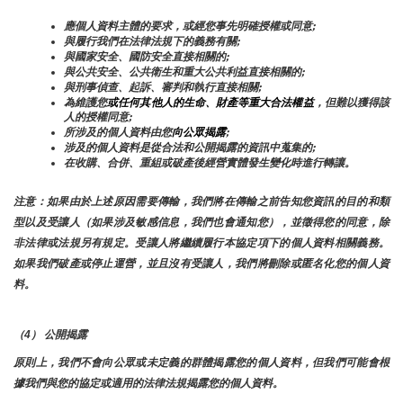
應個人資料主體的要求，或經您事先明確授權或同意;
與履行我們在法律法規下的義務有關;
與國家安全、國防安全直接相關的;
與公共安全、公共衛生和重大公共利益直接相關的;
與刑事偵查、起訴、審判和執行直接相關;
為維護您
或任何其他人的生命、財產等重大合法權益
，但難以獲得該
人的授權同意;
所涉及的個人資料由您
向公眾揭露
;
涉及的個人資料是從合法和公開揭露的資訊中蒐集的;
在收購、合併、重組或破產後經營實體發生變化時進行轉讓。
注意：如果由於上述原因需要傳輸，我們將在傳輸之前告知您資訊的目的和類
型以及受讓人（如果涉及敏感信息，我們也會通知您），並徵得您的同意，除
非法律或法規另有規定。受讓人將繼續履行本協定項下的個人資料相關義務。
如果我們破產或停止運營，並且沒有受讓人，我們將刪除或匿名化您的個人資
料。
（4） 公開揭露
原則上，我們不會向公眾或未定義的群體揭露您的個人資料，但我們可能會根
據我們與您的協定或適用的法律法規揭露您的個人資料。