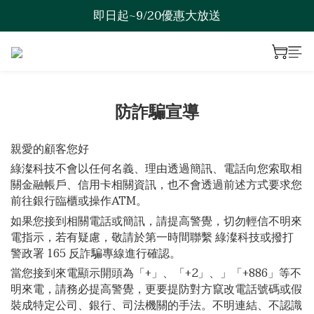
即日起~9/20優惠大放送
歡迎來到綠澯科技
歡迎來到綠澯科技
防詐騙宣導
親愛的顧客您好
綠澯科技
不會以任何名義、理由透過簡訊、電話向您索取相
關金融帳戶、信用卡相關資訊，也不會透過前述方式要求您
前往銀行臨櫃或操作ATM。
如果您接到相關電話或簡訊，請提高警覺，切勿輕信不明來
電指示，若有疑慮，敬請於第一時間聯繫
綠澯科技或撥打
警政署 165 反詐騙專線進行確認。
當您接到來電顯示開頭為「+」、「+2」、」「+886」等不
明來電，請務必提高警覺，更要提防對方竄改電話號碼或假
裝成特定公司、銀行、司法機關的手法。不明連結、不認識