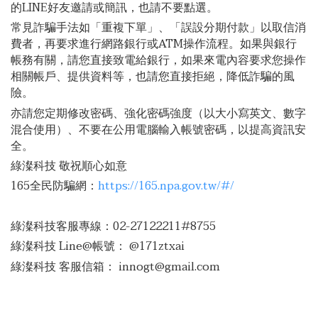
的LINE好友邀請或簡訊，也請不要點選。
常見詐騙手法如「重複下單」、「誤設分期付款」以取信消
費者，再要求進行網路銀行或ATM操作流程。如果與銀行
帳務有關，請您直接致電給銀行，如果來電內容要求您操作
相關帳戶、提供資料等，也請您直接拒絕，降低詐騙的風
險。
亦請您定期修改密碼、強化密碼強度（以大小寫英文、數字
混合使用）、不要在公用電腦輸入帳號密碼，以提高資訊安
全。
綠澯科技
敬祝順心如意
165全民防騙網：
https://165.npa.gov.tw/#/
綠澯科技客服專線：02-27122211#8755
綠澯科技
Line@帳號： @171ztxai
綠澯科技
客服信箱： innogt@gmail.com